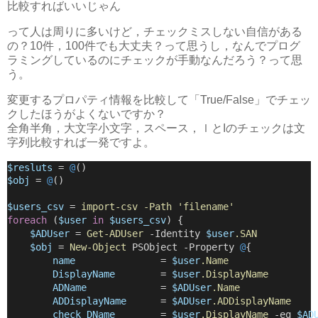
比較すればいいじゃん
って人は周りに多いけど，チェックミスしない自信がある
の？10件，100件でも大丈夫？って思うし，なんでプログ
ラミングしているのにチェックが手動なんだろう？って思
う。
変更するプロパティ情報を比較して「True/False」でチェッ
クしたほうがよくないですか？
全角半角，大文字小文字，スペース，ｌとIのチェックは文
字列比較すれば一発ですよ。
$resluts
 = 
@
()
$obj
 = 
@
()
$users_csv
 = 
import-csv
 -Path 'filename'
foreach
 (
$user
in
$users_csv
) {
$ADUser
 = 
Get-ADUser
 -Identity 
$user
.SAN
$obj
 = 
New-Object
 PSObject -Property 
@
{
name
               = 
$user
.Name
DisplayName
        = 
$user
.DisplayName
ADName
             = 
$ADUser
.Name
ADDisplayName
      = 
$ADUser
.ADDisplayName
check_DName   
     = 
$user
.
DisplayName
 -eq 
$AD