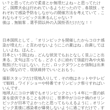
い？と思ってたので柔道とか無理だよね～と思ってたけ
ど，国際大会は行われているようだったので，各競技，そ
れぞれで感染予防をしながらの開催方法を考えていて，こ
れならオリンピック出来るんじゃない？
後は，無観客，選手団以外の入国拒否だけだな！！
日本国民として，「オリンピックを開催したからコロナ感
染が増えた」と言わせないようにこの夏はね，自粛してほ
しいよね。ほんと。
日本という国はね，どんな状況でもおとなしく並ぶこと出
来る。文句は言っても，どさくさに紛れて強盗行為や火焔
瓶投げたりはしない。ただ，ロックダウンとか強制は出来
ない国なので，現状維持でいいとおもう。
撮影スタッフだけ現地入りして，その他はネットやテレビ
で観戦，ワイドショーや特番でオリンピック祭りすればい
いんです。
地球人にコロナ禍でもオリンピックという４年に一度の娯
楽を提供できることを誇りに，世界中がコロナ禍のオリン
ピックが日本でよかったと思ってもらえるように，オリン
ピック直後に感染者が爆発しないように過ごすだけで，す