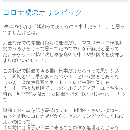
コロナ禍のオリンピック
去年の今頃は「延期ってありなの？中止だろ！！」と思っ
てましたけどね。
完全な形での開催は絶対に無理だし，マスメディアが批判
的でうるさそうって思ってたので中止が正解だと思って
た。チケットの払い戻し率を高めて中止や無観客を後押し
すればいいのにって。
この状況で開催できる国は日本だけだろうって思いもあ
り，延期という手があったのか！！という驚きもあった。
じゃぁ，会場無観客でネット・テレビ中継で楽しも
う！！，声援も遠隔で，このマルチメディア，ユビキタス
時代，IoT時代を活かした開催を行えばいいじゃない！！っ
て。
単独てタイムを競う競技はリモート開催でもいいよね～。
もっと柔軟にコロナ禍だからこそのオリンピックにすれば
よいのにって。
半年前には選手が日本に来ること自体が無理なんじゃな