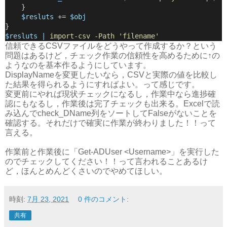
    }
$resluts
 += 
$obj
}
$resluts | 
import-csv -Path 'filename'
信頼できるCSVファイルをどうやって作成するか？という
問題はあるけど，チェック作業の信頼性を高めるために↑の
ようなのを基本作るようにしています。
DisplayNameを変更したいなら，CSVと実際の値を比較し
た結果を得られるようにすればよい。って感じです。
変更前にやれば現状チェックになるし，作業中なら進捗確
認にもなるし，作業後は完了チェックも出来る。Excelで読
み込んでcheck_DName列をソートしてFalseがないことを
確認する。それだけで確実に作業が終わりました！！って
言える。
作業前と作業後に「Get-ADUser <Username>」を実行した
のでチェックしてください！！って言われることあるけ
ど，ほんとめんどくさいのでやめてほしい。
時刻:
7月 23, 2021
0 件のコメント:
共有