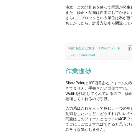
注意：この計算表を使って問題が発生
また、修正・配布は自由にしてかまい
さらに、ブロックという単位は私が勝
もしかしたら、計算方法すら間違って
時刻:
6月 23, 2011
1 件のコメント:
ラベル:
SharePoint
作業進捗
SharePointは100項目あるフォー
きてません。手書きだと面倒ですね。
Widthを指定してくれているので、修正する
破壊してくれるので手動。
入力系はこれからって感じ。一つの項
制御をしたいけど、どうすればいいの
問題はこのフォームとセットの4GBファイ
でごにょごにょすればできると思うけど、V
みそうな気がしません。