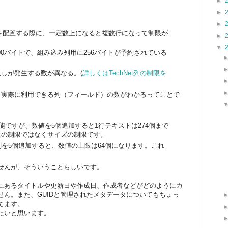
►
►
►
データを配置する際に、一定数上になると複数行になって制限が
►
▼
00バイトで、組み込み列用に256バイトが予約されている
しが発生する数が異なる。(
詳しくはTechNet列の制限を
、実際に利用できる列（フィールド）の数がわかるってことで
能ですが、数値を5個追加すると1行テキストは274個まで
数の制限ではなくサイズの制限です。
刻を5個追加すると、数値の上限は64個になります。これ
せんが、そういうことらしいです。
にあるタイトルや更新日や作成日、作成者などがどのようにカ
せん。また、GUIDと管理されたメタデータについてもちょっ
てます。
たいと思います。