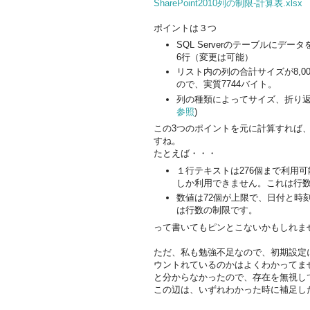
SharePoint2010列の制限-計算表.xlsx
ポイントは３つ
SQL Serverのテーブルに
6行（変更は可能）
リスト内の列の合計サイズが8,0
ので、実質7744バイト。
列の種類によってサイズ、折り返
参照
)
この3つのポイントを元に計算すれば
すね。
たとえば・・・
１行テキストは276個まで利用可
しか利用できません。これは行
数値は72個が上限で、日付と時
は行数の制限です。
って書いてもピンとこないかもしれま
ただ、私も勉強不足なので、初期設定
ウントれているのかはよくわかってま
と分からなかったので、存在を無視し
この辺は、いずれわかった時に補足し