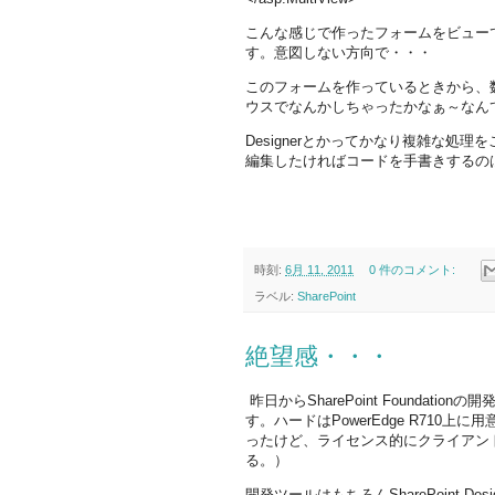
こんな感じで作ったフォームをビュー
す。意図しない方向で・・・
このフォームを作っているときから、
ウスでなんかしちゃったかなぁ～なん
Designerとかってかなり複雑な
編集したければコードを手書きするの
時刻:
6月 11, 2011
0 件のコメント:
ラベル:
SharePoint
絶望感・・・
昨日からSharePoint Founda
す。ハードはPowerEdge R710上
ったけど、ライセンス的にクライアン
る。）
開発ツールはもちろんSharePoint Designe