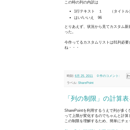
この時の列の内訳は
1行テキスト １ （タイトル
はい/いいえ 96
とりあえず、状況から見てカスタム新
った。
今作ってるカスタムリストは81列必要
ね・・・
時刻:
6月 25, 2011
0 件のコメント:
ラベル:
SharePoint
「列の制限」の計算表
SharePointを利用するうえで列
って上限が変化するのでちゃんと計算
この制限を理解するため、簡単にチェッ