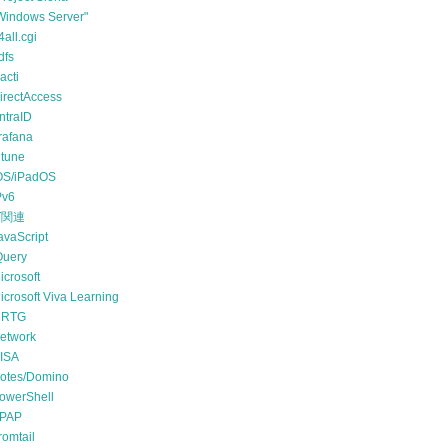
Windows Server"
4all.cgi
dfs
acti
irectAccess
ntraID
rafana
ntune
OS/iPadOS
Pv6
T関連
avaScript
Query
icrosoft
icrosoft Viva Learning
RTG
etwork
ISA
otes/Domino
owerShell
PAP
romtail