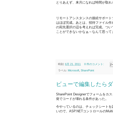
とりあえず、来月になれば時間が取れ
リモートアシスタンスの接続サポート
はほぼ完成。あとは、招待ファイル作
の宛先選択の辺を考えれば完成。ついでに
ことができないかなぁ～なんて思って
時刻:
6月 21, 2011
0 件のコメント:
ラベル:
Microsoft
,
SharePoint
ビューで編集したら
SharePoint Designerでフ
発でコードが壊れる条件があった。
今やっているのは、チェックシートを
いので、ASP.NETコントロールのMu