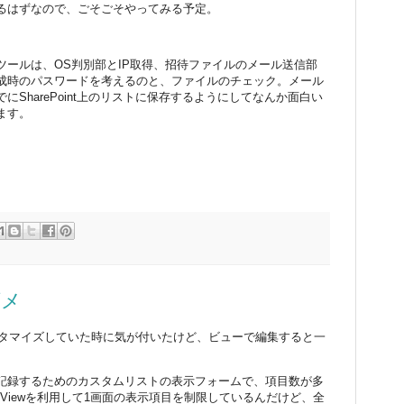
るはずなので、ごそごそやってみる予定。
ツールは、OS判別部とIP取得、招待ファイルのメール送信部
成時のパスワードを考えるのと、ファイルのチェック。メール
SharePoint上のリストに保存するようにしてなんか面白い
ます。
ダメ
ォームをカスタマイズしていた時に気が付いたけど、ビューで編集すると一
記録するためのカスタムリストの表示フォームで、項目数が多
ltiViewを利用して1画面の表示項目を制限しているんだけど、全