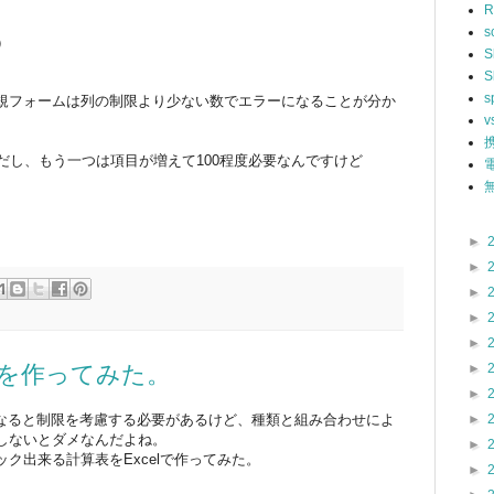
R
s
）
S
S
s
規フォームは列の制限より少ない数でエラーになることが分か
v
だし、もう一つは項目が増えて100程度必要なんですけど
無
►
►
►
►
►
►
を作ってみた。
►
が多くなると制限を考慮する必要があるけど、種類と組み合わせによ
►
しないとダメなんだよね。
►
ク出来る計算表をExcelで作ってみた。
►