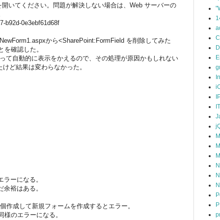
ジを開いてください。問題が解決しない場合は、Web サーバーの
"
。
1
-b92d-0e3ebf61d68f
a
C
1.aspxから<SharePoint:FormField を削除してみた
D
とを確認した。
E
は列の種類によって自動的に表示をかえるので、その処理が原因かもしれない
えてみたけど結果は変わらなかった。
g
I
i
I
I
J
j
M
M
M
N
N
エラーになる。
N
だ余裕はある。
P
P
6個作成して新規フォームを作成するとエラー。
p
で同様のエラーになる。