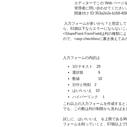
エディターでこの Web ペー
管理者に問い合わせてください
関連付け ID:353a2e2e-b169-4097
入力フォームが多いから？と想定してNewForm
ら、61個以下ならエラーにならないこ
<SharePoint:FormField
ので、<asp:checkboxに書き換
入力フォームの内訳は
1行テキスト 29
選択肢 9
数値 10
日付と時刻 2
はい/いいえ 10
ハイパーリンク １
これ以上の入力フォームを作成すると
でも、この数は列の制限から見ればま
試しに、はい/いいえ を上限である9
フォームを削っていくと、67個以上