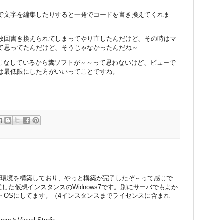
で文字を編集したりすると一発でコードを書き換えてくれま
数回書き換えられてしまってやり直したんだけど、その時はマ
て思ってたんだけど、そうじゃなかったんだね～
処理をこなしているから糞ソフトが～～って思わないけど、ビューで
は最低限にした方がいいってことですね。
tionの開発環境を構築しており、やっと構築が完了したぞ～って感じで
に用意した仮想インスタンスのWidnows7です。別にサーバでもよか
トOSにしてます。（4インスタンスまでライセンスに含まれ
rとVisual Studio。