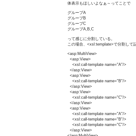
体表示もほしいよなぁ～ってことで
グループA
グループB
グループC
グループA,B,C
って感じに分割している。
この場合、<xsl:template>で
<asp:MultiView>
<asp:View>
<xsl:call-template name="A"/>
</asp:View>
<asp:View>
<xsl:call-template name="B"/>
</asp:View>
<asp:View>
<xsl:call-template name="C"/>
</asp:View>
<asp:View>
<xsl:call-template name="A"/>
<xsl:call-template name="B"/>
<xsl:call-template name="C"/>
</asp:View>
</asp:MultiView>