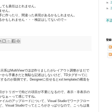
►
しても責任はとれません。
►
ません。
手に作ったり、間違った表現があるかもしれません。
るかもしれません・・・検証はしてないので～
不
登録
ムの表示系はMultiViewでほぼ作りましたがレイアウト調整がまだで
一から手書きだと無駄な記述はしないけど、TDタグすべてに
のが面倒です。Designerに任せるとxsl:templateの構造を
目がトリガーで殆どの項目が不要になるので、表示・非表示の
かなぁ～って感じですね。
ルのアップロードについて、Visual Studioでワークフロー
isual Studioでってところがさっぱりなので、こっちは進