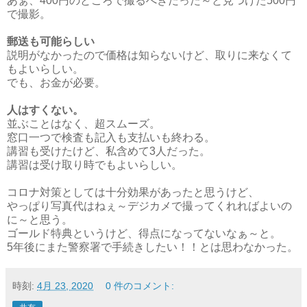
あぁ、400円のところで撮るべきだった～と見つけた500円
で撮影。
郵送も可能らしい
説明がなかったので価格は知らないけど、取りに来なくて
もよいらしい。
でも、お金が必要。
人はすくない。
並ぶことはなく、超スムーズ。
窓口一つで検査も記入も支払いも終わる。
講習も受けたけど、私含めて3人だった。
講習は受け取り時でもよいらしい。
コロナ対策としては十分効果があったと思うけど、
やっぱり写真代はねぇ～デジカメで撮ってくれればよいの
に～と思う。
ゴールド特典というけど、得点になってないなぁ～と。
5年後にまた警察署で手続きしたい！！とは思わなかった。
時刻:
4月 23, 2020
0 件のコメント: