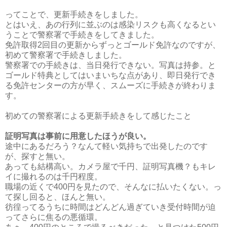
ってことで、更新手続きをしました。
とはいえ、あの行列に並ぶのは感染リスクも高くなるとい
うことで警察署で手続きをしてきました。
免許取得2回目の更新からずっとゴールド免許なのですが、
初めて警察署で手続きしました。
警察署での手続きは、当日発行できない。写真は持参。と
ゴールド特典としてはいまいちな点があり、即日発行でき
る免許センターの方が早く、スムーズに手続きが終わりま
す。
初めての警察署による更新手続きをして感じたこと
証明写真は事前に用意したほうが良い。
途中にあるだろう？なんて軽い気持ちで出発したのです
が、探すと無い。
あっても結構高い。カメラ屋で千円、証明写真機？もキレ
イに撮れるのは千円程度。
職場の近くで400円を見たので、そんなに払いたくない。っ
て探し回ると、ほんと無い。
彷徨ってるうちに時間はどんどん過ぎていき受付時間が迫
ってさらに焦るの悪循環。