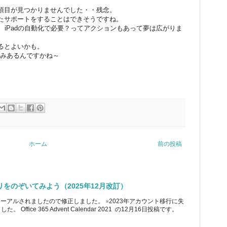
項目が見つかりませんでした・・残念。
たサポートをすることはできそうですね。
、iPadの自動化で必要？ってアクションもあって夢は広がりま
るとよいかも。
仕組みあるんですかね～
ホーム
前の投稿
ブラリをのぞいてみよう（2025年12月改訂）
ューアルされましたので修正しました。 ※2023年アカウント移行に失
ice 365 Advent Calendar 2021 の12月16日投稿です。