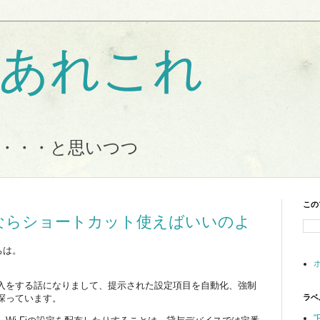
Tのあれこれ
・・・と思いつつ
この
ならショートカット使えばいいのよ
ちは。
導入をする話になりまして、提示された設定項目を自動化、強制
探っています。
ラベ
"