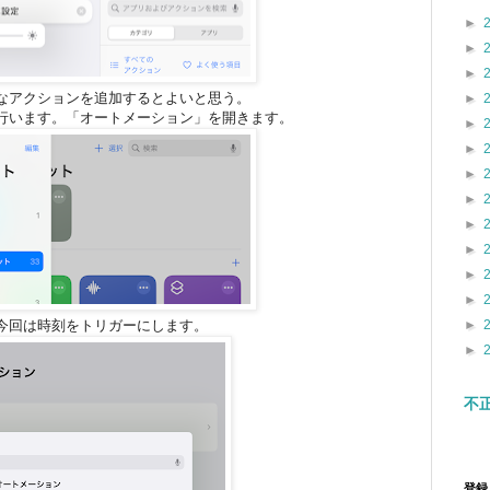
►
►
►
なアクションを追加するとよいと思う。
►
行います。「オートメーション」を開きます。
►
►
►
►
►
►
►
►
今回は時刻をトリガーにします。
►
►
不
登録