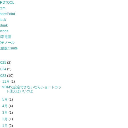
RDTOOL
ccm
harePoint
lack
plunk
scode
携帯電話
電子メール
償版Gsuite
2025
(2)
2024
(5)
2023
(10)
▼
11月
(1)
MDMで設定できないならショートカッ
ト使えばいいのよ
►
5月
(1)
►
4月
(4)
►
3月
(1)
►
2月
(1)
►
1月
(2)