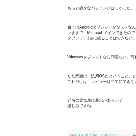
もっと静かなパソコンがほしかった。
狙うはAndroidタブレットかなぁ～
いままで、Microsoftメインできたので
タブレット1台に絞ることはできない
Windwosタブレットなら問題ない。
ただ問題は、汎用OSだということ。
これだけは、レビューは当てにできな
近所の電気屋に展示があるか？
楽しみですね。
時刻:
9月 30, 2010
0 件のコメント: