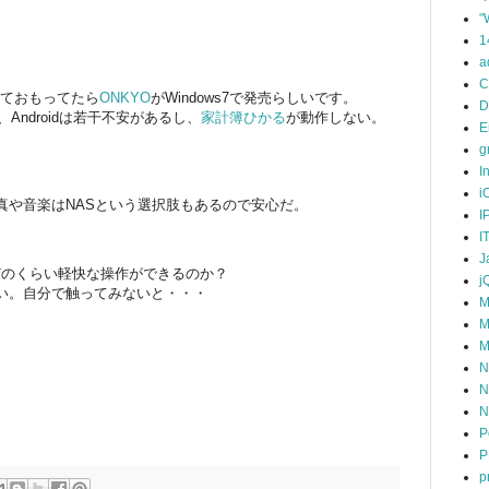
"
1
a
C
なんておもってたら
ONKYO
がWindows7で発売らしいです。
D
、Androidは若干不安があるし、
家計簿ひかる
が動作しない。
E
。
g
I
i
写真や音楽はNASという選択肢もあるので安心だ。
I
I
J
どのくらい軽快な操作ができるのか？
j
い。自分で触ってみないと・・・
M
M
M
N
N
N
P
P
p