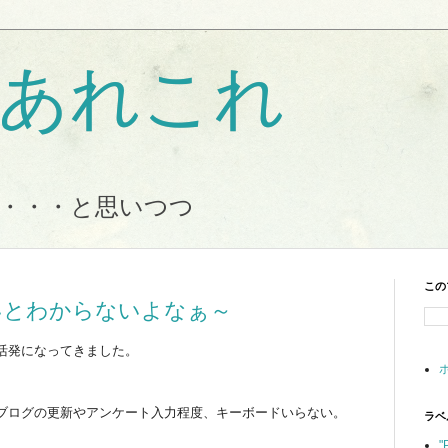
Tのあれこれ
・・・と思いつつ
この
いとわからないよなぁ～
も活発になってきました。
ブログの更新やアンケート入力程度、キーボードいらない。
ラベ
"