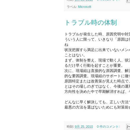
ラベル:
Microsoft
トラブル時の体制
トラブルが発生した時、原因究明や対
ういう人に限って、いきなり「原因は
ね
状況把握すら満足に出来ていないメン
ことはない。
まず、体制を整え、現場で動く人、状
るだけ早く行動を起すことが重要。
次に、現場組は直接的な原因調査、解
的な要因調査。現場組のサポートに徹
原因特定または改善策が見えた時点で
とはその場しのぎではなく、今後の運
方向性を決めた中で早期解消すれば、
どんなに早く解決しても、正しい方法
最悪の方法を選ばないためにも対策前
時刻:
9月 25, 2010
0 件のコメント: