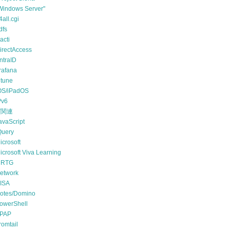
Windows Server"
4all.cgi
dfs
acti
irectAccess
ntraID
rafana
ntune
OS/iPadOS
Pv6
T関連
avaScript
Query
icrosoft
icrosoft Viva Learning
RTG
etwork
ISA
otes/Domino
owerShell
PAP
romtail