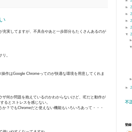
►
►
►
白い
►
►
った機能が充実してますが、不具合やあと一歩部分もたくさんあるのが
▼
サリ。
rerで基本操作はGoogle Chromeってのが快適な環境を用意してくれま
►
ウザ何か問題を抱えているのかわからないけど、IEだと動作が
不
業をするとストレスを感じない。
か？でもChromeだと使えない機能もいろいろあって・・・
登録
になって使いやすくなってますね。