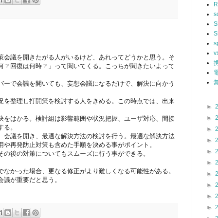
R
s
S
S
s
v
策会議を開きたがる人がいるけど、あれってどうかと思う。そ
何？回復は何時？」って聞いてくる。こっちが聞きたいよって
無
バーで会議を開いても、妄想会議になるだけで、解決に向かう
況を整理し打開策を検討する人をきめる。この時点では、出来
►
►
決をはかる。検討組は影響範囲や状況把握、ユーザ対応、間接
する。
►
、会議を開き、最適な解決方法の検討を行う。最適な解決方法
►
用や再発防止対策も含めた手順を決める事がポイント。
►
その後の対策についてもスムーズに行う事ができる。
►
でなかった場合、更なる修正がより難しくなる可能性がある。
►
会議が重要だと思う。
►
►
►