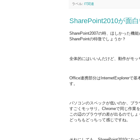
ラベル:
IT関連
SharePoint2010が面
SharePoint2007の時、ほしか
SharePointの特徴でしょうか？
全体的にはいいんだけど、動作がモッ
Office連携部分はInternetExplo
す。
パソコンのスペックが低いのか、ブラ
すごくモッサリ。Chromeで同じ作
この辺のブラウザの差が出るのでしょう
どっちもどっちって感じですね。
それにしても、SharePoint2010