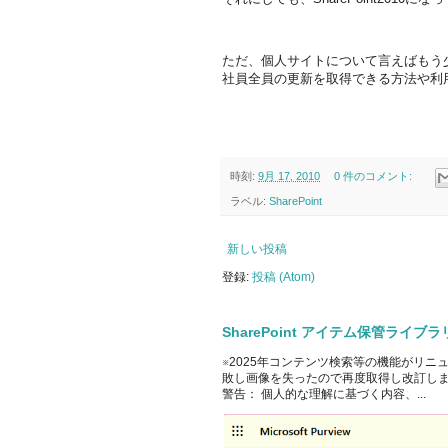
ただ、個人サイトについて言えばもう
社員全員の更新を取得できる方法や利
時刻:
9月 17, 2010
0 件のコメント:
ラベル:
SharePoint
新しい投稿
登録:
投稿 (Atom)
SharePoint アイテム保管ライ
※2025年コンテンツ検索等の機能がリニ
敗し画像を失ったので再度取得し改訂しました。 Off
警告： 個人的な理解に基づく内容、...