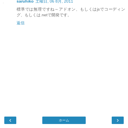
saruhiko
土曜日, 06 8月, 2011
標準では無理ですね～アドオン、もしくはjsでコーディン
グ、もしくは.netで開発です。
返信
‹
›
ホーム