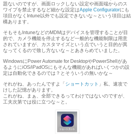
題ないのですが、画面ロックしない設定や画面端からのス
ワイプを禁止するなど細かな設定は
Apple Configurator
にも
項目がなくIntune以外でも設定できないな～という項目は結
構あります。
そもそもIntuneなどのMDMはデバイスを管理することが目
的で、カメラ機能を停止するなど一般的な機能制限は用意
されていますが、カスタマイズという点でいうと目的が異
なってくるので致し方ないな～とあきらめていました。
WindowsにPower Automate for DesktopやPowerShellがあ
るようにiOS/iPadOSにもそんな機能があればいくつかの設
定は自動化できるのでは？とそういうの無いかな～
それがね、あったんですよ「
ショートカット
」私、速攻で
けした記憶があります。
これがね、まぁ、全部できるってわけではないのですが、
工夫次第では役に立つな～と。