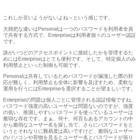
これしか言いようがないよね～という感じです。
大雑把な違いはPersonalは一つのパスワードを利用者全員
で共有する方式で、Enterpriseは利用者個々のユーザー認証
です。
誰がいつどのアクセスポイントに接続したかを管理するた
めにはEnterpriseはとても便利です。そして、特定個人のみ
利用禁止といった制御も可能です。
Personalは共有しているためパスワードが漏洩した際の対
応が難しく、利用禁止も全体に影響を及ぼすため、柔軟な
運用を行うにはEnterpriseを選択することが望ましいです。
Enterpriseの問題は個人ごとに管理される認証情報ですね。
パスワード強度の高いユーザーは問題ないのですが、強度
の低い、推測しやすいパスワードを使っているユーザーは
脆弱な存在です。まぁ、何十、何百もあるアカウントの中
から脆弱なユーザー名を探し当て、さらにパスワードをと
いうとそれなりに難易度は高いですけど、脆弱なユーザー
のパソコンや荷物を見るとユーザー名とパスワードが張り