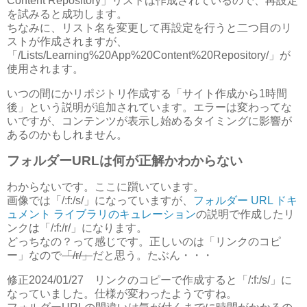
Content Repository」リストは作成されているので、再設定
を試みると成功します。
ちなみに、リスト名を変更して再設定を行うと二つ目のリ
ストが作成されますが、
「/Lists/Learning%20App%20Content%20Repository/」が
使用されます。
いつの間にかリポジトリ作成する「サイト作成から1時間
後」という説明が追加されています。エラーは変わってな
いですが、コンテンツが表示し始めるタイミングに影響が
あるのかもしれません。
フォルダーURLは何が正解かわからない
わからないです。ここに躓いています。
画像では「/:f:/s/」になっていますが、
フォルダー URL ドキ
ュメント ライブラリのキュレーション
の説明で作成したリ
ンクは「/:f:/r/」になります。
どっちなの？って感じです。正しいのは「リンクのコピ
ー」なので
「/r/」
だと思う。たぶん・・・
修正2024/01/27 リンクのコピーで作成すると「/:f:/s/」に
なっていました。仕様が変わったようですね。