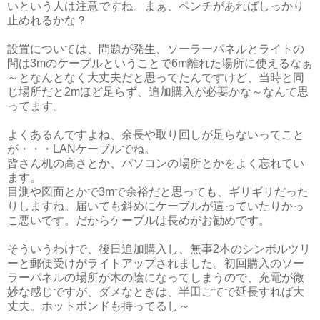
いという人は注意ですね。まぁ、ペンチがあればしっかり
止めれるかな？
設置については、問題が発生、ソーラーパネルとライトの
間は3mのケーブルということで6m離れた場所に使えるなぁ
～となんとなく大丈夫だと思ってたんですけど、当時と同
じ場所だと2mほど足らず、追加購入が必要かな～なんて思
ってます。
よくあるんですよね、余長や取り回しが足らないってこと
が・・・LANケーブルでね。
皆さん机の高さとか、パソコンの場所とかをよく忘れてい
ます。
目測や図面とかで3mで余裕だと思っても、ギリギリだった
りしますね。届いても斜めにケーブルが這っていたりかっ
こ悪いです。だからケーブルは長めがお勧めです。
そういうわけで、後日追加購入し、無事2本のシンボルツリ
ーと郵便受けがライトアップされました。初回購入のソー
ラーパネルの場所が木の陰になってしまうので、充電が微
妙な感じですが、ダメなときは、半田ごてで延長すれば大
丈夫。ホットボンドも持ってるし～