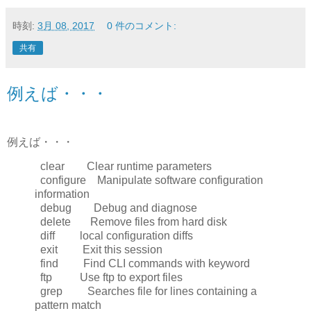
時刻:
3月 08, 2017
0 件のコメント:
共有
例えば・・・
例えば・・・
clear Clear runtime parameters
configure Manipulate software configuration
information
debug Debug and diagnose
delete Remove files from hard disk
diff local configuration diffs
exit Exit this session
find Find CLI commands with keyword
ftp Use ftp to export files
grep Searches file for lines containing a
pattern match