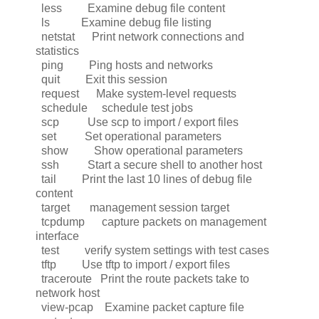
less Examine debug file content
ls Examine debug file listing
netstat Print network connections and
statistics
ping Ping hosts and networks
quit Exit this session
request Make system-level requests
schedule schedule test jobs
scp Use scp to import / export files
set Set operational parameters
show Show operational parameters
ssh Start a secure shell to another host
tail Print the last 10 lines of debug file
content
target management session target
tcpdump capture packets on management
interface
test verify system settings with test cases
tftp Use tftp to import / export files
traceroute Print the route packets take to
network host
view-pcap Examine packet capture file