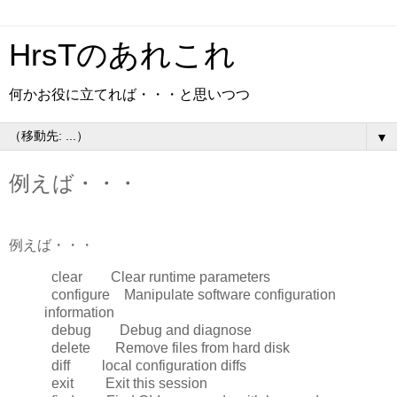
HrsTのあれこれ
何かお役に立てれば・・・と思いつつ
▼
例えば・・・
例えば・・・
clear Clear runtime parameters
configure Manipulate software configuration
information
debug Debug and diagnose
delete Remove files from hard disk
diff local configuration diffs
exit Exit this session