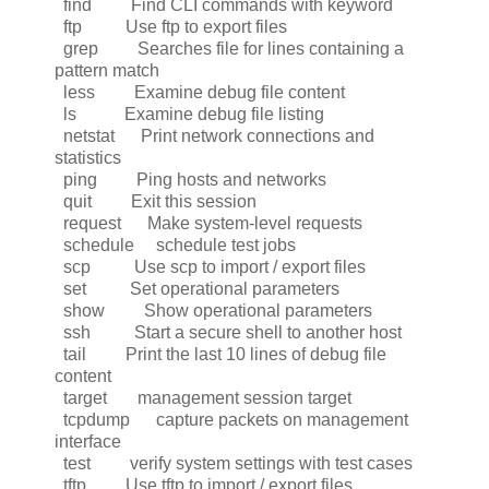
find Find CLI commands with keyword
ftp Use ftp to export files
grep Searches file for lines containing a
pattern match
less Examine debug file content
ls Examine debug file listing
netstat Print network connections and
statistics
ping Ping hosts and networks
quit Exit this session
request Make system-level requests
schedule schedule test jobs
scp Use scp to import / export files
set Set operational parameters
show Show operational parameters
ssh Start a secure shell to another host
tail Print the last 10 lines of debug file
content
target management session target
tcpdump capture packets on management
interface
test verify system settings with test cases
tftp Use tftp to import / export files