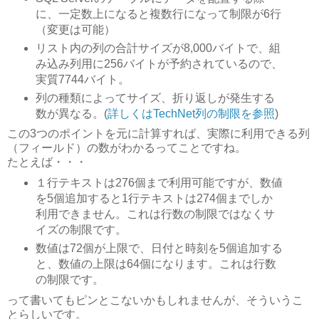
に、一定数上になると複数行になって制限が6行
（変更は可能）
リスト内の列の合計サイズが8,000バイトで、組
み込み列用に256バイトが予約されているので、
実質7744バイト。
列の種類によってサイズ、折り返しが発生する
数が異なる。(
詳しくはTechNet列の制限を参照
)
この3つのポイントを元に計算すれば、実際に利用できる列
（フィールド）の数がわかるってことですね。
たとえば・・・
１行テキストは276個まで利用可能ですが、数値
を5個追加すると1行テキストは274個までしか
利用できません。これは行数の制限ではなくサ
イズの制限です。
数値は72個が上限で、日付と時刻を5個追加する
と、数値の上限は64個になります。これは行数
の制限です。
って書いてもピンとこないかもしれませんが、そういうこ
とらしいです。