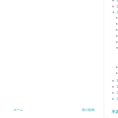
►
►
▼
►
►
►
►
ホーム
前の投稿
不