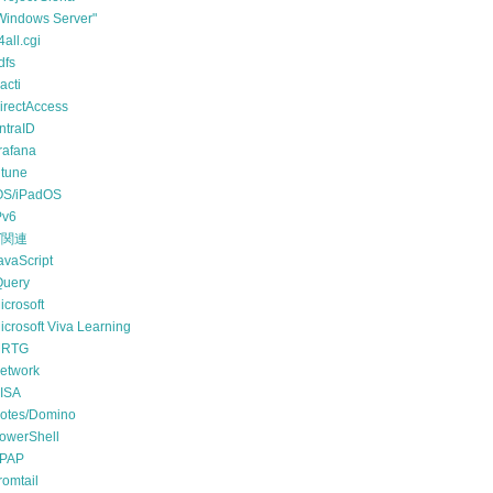
Windows Server"
4all.cgi
dfs
acti
irectAccess
ntraID
rafana
ntune
OS/iPadOS
Pv6
T関連
avaScript
Query
icrosoft
icrosoft Viva Learning
RTG
etwork
ISA
otes/Domino
owerShell
PAP
romtail