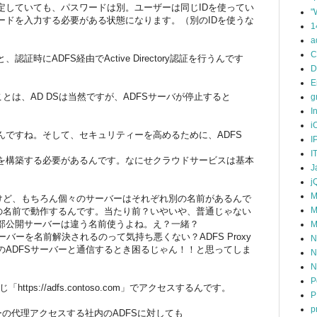
定していても、パスワードは別。ユーザーは同じIDを使ってい
"
ードを入力する必要がある状態になります。（別のIDを使うな
1
）
a
C
時にADFS経由でActive Directory認証を行うんです
D
E
とは、AD DSは当然ですが、ADFSサーバが停止すると
g
I
i
んですね。そして、セキュリティーを高めるために、ADFS
I
I
を構築する必要があるんです。なにせクラウドサービスは基本
J
j
M
すけど、もちろん個々のサーバーはそれぞれ別の名前があるんで
M
つの名前で動作するんです。当たり前？いやいや、普通じゃない
部公開サーバーは違う名前使うよね。え？一緒？
M
バーを名前解決されるのって気持ち悪くない？ADFS Proxy
N
のADFSサーバーと通信するとき困るじゃん！！と思ってしま
N
N
P
「https://adfs.contoso.com」でアクセスするんです。
P
p
ザーの代理アクセスする社内のADFSに対しても