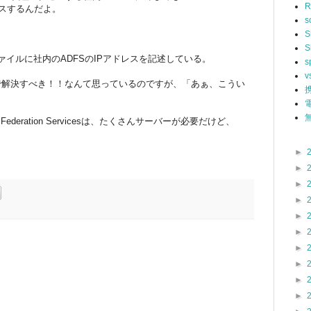
R
でアクセスするんだよ。
s
S
S
tsファイルに社内のADFSのIPアドレスを記述している。
s
v
NSで解決すべき！！なんて思っているのですが、「あぁ、こうい
無
y Federation Servicesは、たくさんサーバーが必要だけど、
►
►
►
►
►
►
►
►
►
►