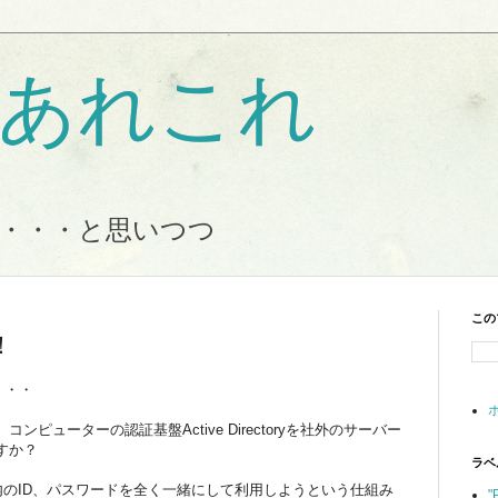
Tのあれこれ
・・・と思いつつ
この
！
・・・
ピューターの認証基盤Active Directoryを社外のサーバー
すか？
ラベ
スを社内のID、パスワードを全く一緒にして利用しようという仕組み
"