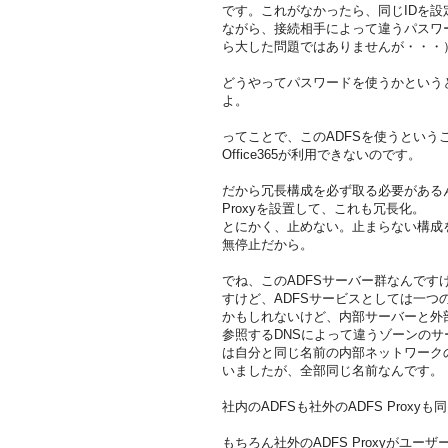
です。これがなかったら、同じIDを設
ながら、接続相手によって違うパスワ
ら大した問題ではありませんが・・・
どうやってパスワードを使うかというと、認証
よ。
ってことで、このADFSを使うというこ
Office365が利用できないのです。
だから冗長構成を必ず取る必要がある
Proxyを設置して、これも冗長化。
とにかく、止めない。止まらない構成
無停止だから。
でね、このADFSサーバー群なんで
すけど、ADFSサービスとしては一
かもしれないけど、内部サーバーと外
参照するDNSによって違うゾーンのサー
は自分と同じ名前の内部ネットワーク
いましたが、全部同じ名前なんです。
社内のADFSも社外のADFS Proxyも同じ
もちろん社外のADFS Proxyがユー