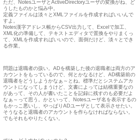
ただ、NotesユーザとActiveDirectoryユーザの変換がね、ど
うしたものかと悩み中。
定義ファイルは淡々とXMLファイルを作成すればいいんで
すよ。
Notes漢字アドレス帳からCSV出力して、Excelで加工、
XML化の準備して、テキストエディタで置換をやりまくっ
て、XMLを作成すればいいので、面倒だけど、淡々とでき
る作業。
問題は退職者の扱い。ADを構築した後の退職者は両方のア
カウントをもっているので、何とかなるけど、AD構築前の
退職者をどうしようかなぁ～とね。標準だとシステムアカ
ウントになってしまうけど、文書によっては結構重要なの
があって、その人が書いたことを記録に残すのも必要だよ
なぁ～って思う。かといって、Notesユーザ名を表示するの
もかっこ悪いし、やっぱりADユーザとして表示させたい。
そうなると退職者のアカウントを作らなければならない。
でもそれもやりたくない。