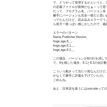
で、どうやって管理するかというと、
の定義ファイルが面倒だなぁ～って思
だって、ブログラム名、バージョン名
勝手にバージョンも完全一致だと思い
ってたんだけど、読み込みエラーでう
ら前方一致っぽい感じがしたので、確
エラーのパターン
Name,Publisher,Version,
hoge,age,8,,,,
hoge,age,8.1,,,,
hoge,age,8.2,,,,
この場合、バージョンが8の行を消して
で、8を残した場合、8.1と8.2の合
こういう動きって当たり前なんだけど
かなくて勝手に評価を下げていたの。
ごめんね。
あと、日本語を扱うにはunicodeって