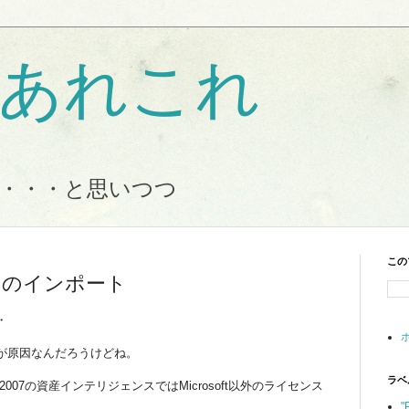
Tのあれこれ
・・・と思いつつ
この
ンスのインポート
・
が原因なんだろうけどね。
ラベ
 Manager 2007の資産インテリジェンスではMicrosoft以外のライセンス
"