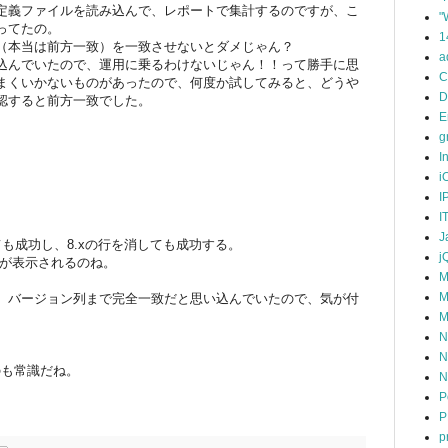
定義ファイルを読み込んで、レポートで集計するのですが、こ
"
ってたの。
1
（本当は前方一致）を一致させないとダメじゃん？
a
込んでいたので、運用に乗るわけないじゃん！！って勝手に思
C
まくいかないものがあったので、何度か試してみると、どうや
D
認すると前方一致でした。
E
g
I
i
I
I
J
も成功し、8.xの行を消しても成功する。
j
計数が表示されるのね。
M
M
、バージョン列まで完全一致だと思い込んでいたので、気が付
M
N
N
のも常識だね。
N
P
P
p