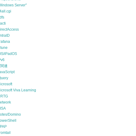
Windows Server"
4all.cgi
dfs
acti
irectAccess
ntraID
rafana
ntune
OS/iPadOS
Pv6
T関連
avaScript
Query
icrosoft
icrosoft Viva Learning
RTG
etwork
ISA
otes/Domino
owerShell
PAP
romtail