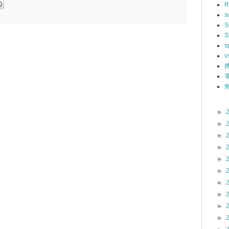
R
s
S
S
s
v
無
►
►
►
►
►
►
►
►
►
►