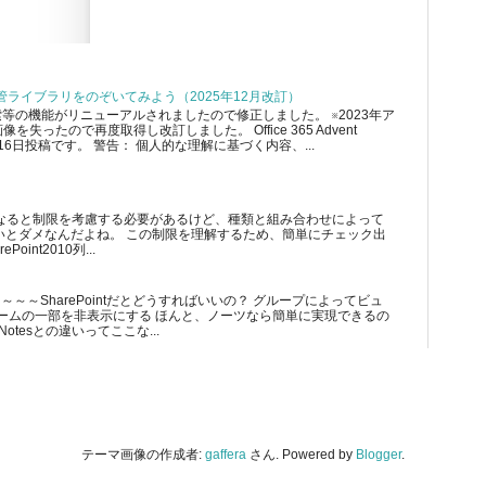
テム保管ライブラリをのぞいてみよう（2025年12月改訂）
索等の機能がリニューアルされましたので修正しました。 ※2023年ア
失ったので再度取得し改訂しました。 Office 365 Advent
の12月16日投稿です。 警告： 個人的な理解に基づく内容、...
が多くなると制限を考慮する必要があるけど、種類と組み合わせによって
いとダメなんだよね。 この制限を理解するため、簡単にチェック出
int2010列...
～～～SharePointだとどうすればいいの？ グループによってビュ
ームの一部を非表示にする ほんと、ノーツなら簡単に実現できるの
Notesとの違いってここな...
テーマ画像の作成者:
gaffera
さん. Powered by
Blogger
.