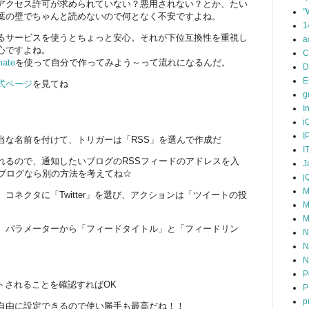
アクセス許可が求められていない？悪用されない？とか、たい
"
葉の壁でちゃんと読めないので何となく不安ですよね。
1
るサービスを使うとちょっと安心。それが下位互換性を重視し
a
心ですよね。
C
mate
を使って自分で作ってみよう～って流れになるんだ。
D
E
式ページ
を見てね
g
I
i
I
当な名前を付けて、トリガーは「RSS」を選んで作成だ
I
られるので、通知したいブログのRSSフィードのアドレスを入
J
いブログなら別の方法を考えてね☆
j
M
コネクタに「Twitter」を選び、アクションは「ツイートの投
M
M
、パラメーターから「フィードタイトル」と「フィードリン
N
N
N
P
ートされることを確認すればOK
P
p
自由に設定できるので使い勝手も最高だね！！