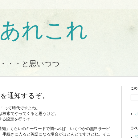
Tのあれこれ
・・・と思いつつ
この
で投稿を通知するぞ。
ぞ！って時代ですよね。
は検索でやってくると思うけど。
稿する設定を行うぞ！！
r 投稿 通知」くらいのキーワードで調べれば、いくつかの無料サービ
ラベ
。手続きに入ると英語になる場合がほとんどですけどね。そこ
"