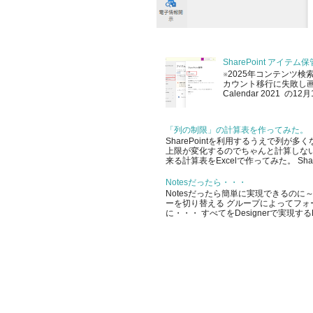
SharePoint アイ
※2025年コンテンツ検
カウント移行に失敗し画像を
Calendar 2021 
「列の制限」の計算表を作ってみた。
SharePointを利用するうえで列
上限が変化するのでちゃんと計算しな
来る計算表をExcelで作ってみた。 SharePo
Notesだったら・・・
Notesだったら簡単に実現できるのに～
ーを切り替える グループによってフォ
に・・・ すべてをDesignerで実現する