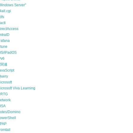
Windows Server"
4all.cgi
dfs
acti
irectAccess
ntraID
rafana
ntune
OS/iPadOS
Pv6
T関連
avaScript
Query
icrosoft
icrosoft Viva Learning
RTG
etwork
ISA
otes/Domino
owerShell
PAP
romtail