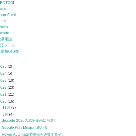
RDTOOL
ccm
harePoint
lack
plunk
scode
携帯電話
電子メール
償版Gsuite
2025
(2)
2024
(5)
2023
(10)
2022
(23)
2021
(21)
2020
(16)
►
11月
(3)
▼
8月
(4)
de:code 2020の感謝企画に当選!!
Google Play Musicが終わる
Power Automateで投稿を通知するぞ。