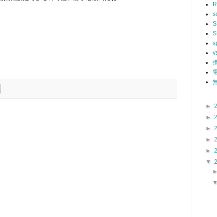
R
s
S
S
s
v
無
►
►
►
►
►
▼