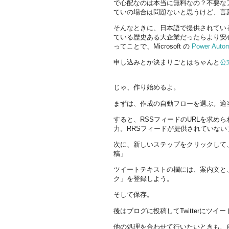
で心配なのは本当に無料なの？不要な
ていの場合は問題ないと思うけど、言
そんなときに、日本語で提供されてい
ている歴史ある大企業だったらより安
ってことで、Microsoft の
Power Auto
申し込みとか決まりごとはちゃんと
公
じゃ、作り始めるよ。
まずは、作成の自動フローを選ぶ。適
すると、RSSフィードのURLを求め
力。RRSフィードが提供されていな
次に、新しいステップをクリックして、
稿」
ツイートテキストの欄には、案内文と
ク」を登録しよう。
そして保存。
後はブログに投稿してTwitterにツイ
他の処理を合わせて行いたいときも、