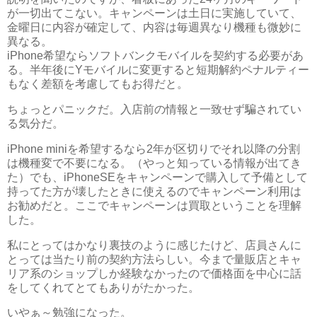
が一切出てこない。キャンペーンは土日に実施していて、
金曜日に内容が確定して、内容は毎週異なり機種も微妙に
異なる。
iPhone希望ならソフトバンクモバイルを契約する必要があ
る。半年後にYモバイルに変更すると短期解約ペナルティー
もなく差額を考慮してもお得だと。
ちょっとパニックだ。入店前の情報と一致せず騙されてい
る気分だ。
iPhone miniを希望するなら2年が区切りでそれ以降の分割
は機種変で不要になる。（やっと知っている情報が出てき
た）でも、iPhoneSEをキャンペーンで購入して予備として
持ってた方が壊したときに使えるのでキャンペーン利用は
お勧めだと。ここでキャンペーンは買取ということを理解
した。
私にとってはかなり裏技のように感じたけど、店員さんに
とっては当たり前の契約方法らしい。今まで量販店とキャ
リア系のショップしか経験なかったので価格面を中心に話
をしてくれてとてもありがたかった。
いやぁ～勉強になった。