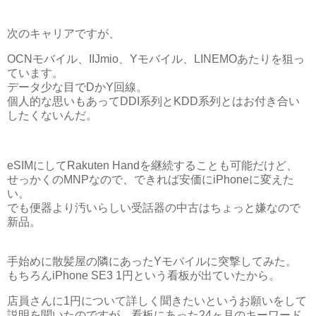
次のキャリアですが、
OCNモバイル、IIJmio、Yモバイル、LINEMOあたりを狙っ
ています。
データ少な目でDかY回線。
個人的な思いもあってDDI系列とKDD系列とはお付き合い
したくないんだ。
eSIMにしてRakuten Handを継続することも可能だけど、
せっかくのMNPなので、できれば安価にiPhoneに変えた
い。
でも便器より汚いらしい受話器の中古はちょっと嫌なので
新品。
手始めに散髪屋の隣にあったYモバイルに突撃してみた。
もちろんiPhone SE3 1円という看板が出ていたから。
店員さんに1円について詳しく聞きたいというお願いをして
説明を聞いたのですが、看板にあった24ヶ月のキーワード