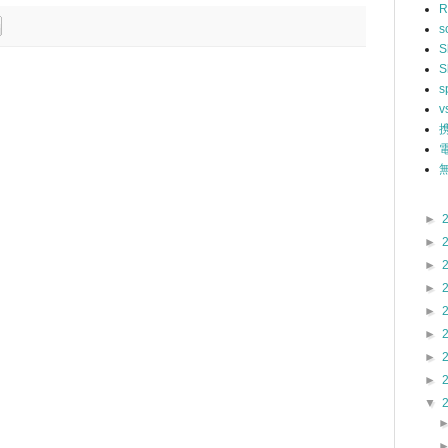
R
s
S
S
s
v
無
►
►
►
►
►
►
►
►
▼