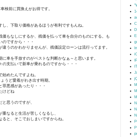
"
年車検前に買換えがお得です。
1
a
C
すし、下取り価格があるほうが有利ですもんね。
D
E
残価もなしにするか、残価を払って車を自分のものにする。も
いのですから・・・
g
が違うのかわかりませんが、残価設定ローンは流行ってます。
I
i
期に車を手放すのがベストな判断かなぁ～と思います。
I
々の支払いで新車が乗れるのですから・・・
I
J
で始めたんですよね。
j
ちょうど愛着がわき出す時期。
M
と罪悪感があったり・・・
M
たけどね
M
だと思うのですが、
N
N
が重なると生活が苦しくなるし、
N
なると、そこでおしまいですからね。
P
P
p