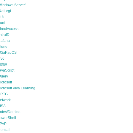
Windows Server"
4all.cgi
dfs
acti
irectAccess
ntraID
rafana
ntune
OS/iPadOS
Pv6
T関連
avaScript
Query
icrosoft
icrosoft Viva Learning
RTG
etwork
ISA
otes/Domino
owerShell
PAP
romtail