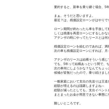
要約すると、新車を乗り継ぐ場合、5
まぁ、そうだと思いますよ。
最近？は、残価設定ローンがはやりで
ローン期間が終わったら車を手放して
しくは残価を再度ローンにするしかな
アテンザの時にやってたリースとは何
残価設定ローンを組むのであれば、満
次の車も残価設定ローンにすれば、月
アテンザのリースは結構そういう感じ
でも、5年って結構あっという間で、
次の車何にしようかな？なんてちょっ
候補が皆無だったので、乗り続けまし
一般家庭において支出の先送りは王道
総額が増えるのは躊躇しますよね～
総額が減ったとしても、支出イベント
まとまったお金が用意できない事態に
難しいところです。