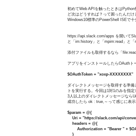
初めてWeb APIを触ったときはPyt
ど次はどうすれば？って困ったんだけど，c
Windows10標準のPowerShell 
https://api.slack.com/apps を開
と「im:history」と「mpim:read」と「
添付ファイルも取得するなら「file:re
アプリをインストールしたらOAuthトー
$OAuthToken = "xoxp-XXXXXXXX"
ダイレクトメッセージを取得する準備
トを実行する。今回は1対1のみを指定
3人以上のダイレクトメッセージならUri
成功したら ok : true,～って感じに
$param = @{
Uri = "https://slack.com/api/conve
headers = @{
Authorization = "Bearer " + $O
}