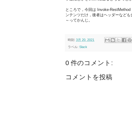
ところで，今回は Invoke-RestMeth
ンテンツだけ，後者はヘッダーなども
～ってかんじ。
時刻:
3月 20, 2021
ラベル:
Slack
0 件のコメント:
コメントを投稿