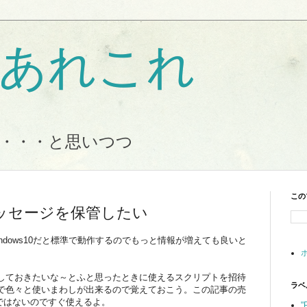
Tのあれこれ
・・・と思いつつ
この
メッセージを保管したい
～Windows10だと標準で動作するのでもっと情報が増えても良いと
しておきたいな～とふと思ったときに使えるスクリプトを招待
ラベ
で色々と使いまわしが出来るので覚えておこう。この記事の売
ンドではないのですぐ使えるよ。
"