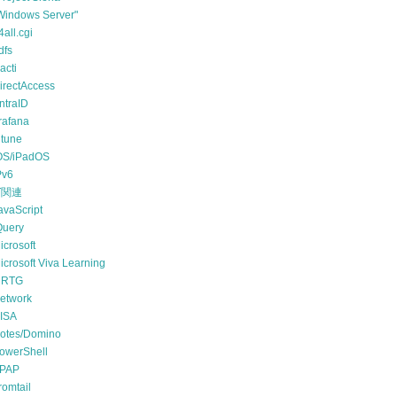
Windows Server"
4all.cgi
dfs
acti
irectAccess
ntraID
rafana
ntune
OS/iPadOS
Pv6
T関連
avaScript
Query
icrosoft
icrosoft Viva Learning
RTG
etwork
ISA
otes/Domino
owerShell
PAP
romtail