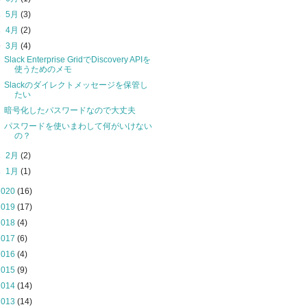
►
5月
(3)
►
4月
(2)
▼
3月
(4)
Slack Enterprise GridでDiscovery APIを
使うためのメモ
Slackのダイレクトメッセージを保管し
たい
暗号化したパスワードなので大丈夫
パスワードを使いまわして何がいけない
の？
►
2月
(2)
►
1月
(1)
2020
(16)
2019
(17)
2018
(4)
2017
(6)
2016
(4)
2015
(9)
2014
(14)
2013
(14)