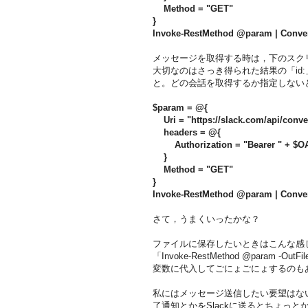
Method = "GET"
}
Invoke-RestMethod @param | Conve
メッセージを取得する時は，下のスク
大切なのはさっき得られた結果の「id:」
と。どの会話を取得するか指定しない
$param = @{
Uri = "https://slack.com/api/con
headers = @{
Authorization = "Bearer " + $O
}
Method = "GET"
}
Invoke-RestMethod @param | Conve
さて，うまくいったかな？
ファイルに保存したいときはこんな感
「Invoke-RestMethod @param -Ou
変数に代入してごにょごにょするのも
私にはメッセージ送信したい要望はないけ
了通知とかをSlackに送るとちょっと