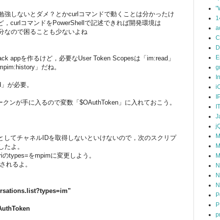
"
hon勉強しないとダメ？とかcurlコマンドで動くことは分かったけ
1
urlコマンドをPowerShellで記述できれば開発環境は
a
ISEで十分なので困ることも少ないよね
C
D
E
いてSlack appを作るけど，必要なUser Token Scopesは「im:read」
mpim:history」だね。
g
I
ad」が必要。
i
I
クンが手に入るので変数「$OAuthToken」に入れておこう。
I
J
j
M
としてチャネルIDを取得しないといけないので，次のスクリプ
M
したよ。
のtypes=をmpimに変更しよう。
M
表示されるよ。
N
N
N
rsations.list?types=im"
P
P
AuthToken
p