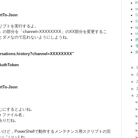
R
s
rtTo-Json
S
S
リプトを実行するよ。
s
の部分を「channel=XXXXXXXX」のXX部分を変更するこ
v
とダメなので忘れないようにしようね。
無
versations.history?channel=XXXXXXXX"
AuthToken
►
►
►
rtTo-Json
►
▼
じにするとよいね。
tFile ファイル名」
ありだね。
ど，PowerShellで動作するメンテナンス用スクリプトの完
かっこいいよね。